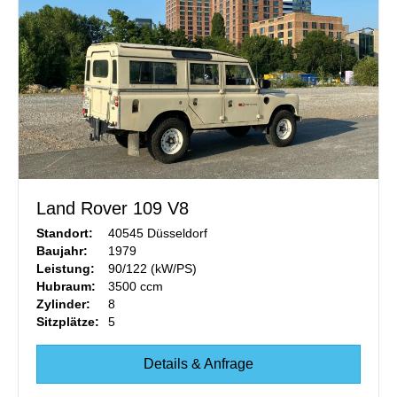
Land Rover 109 V8
Standort:
40545 Düsseldorf
Baujahr:
1979
Leistung:
90/122 (kW/PS)
Hubraum:
3500 ccm
Zylinder:
8
Sitzplätze:
5
Details & Anfrage