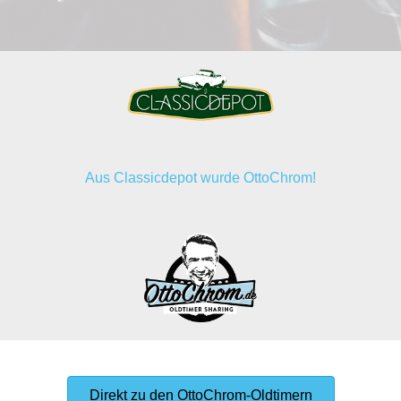
Aus Classicdepot wurde OttoChrom!
Direkt zu den OttoChrom-Oldtimern