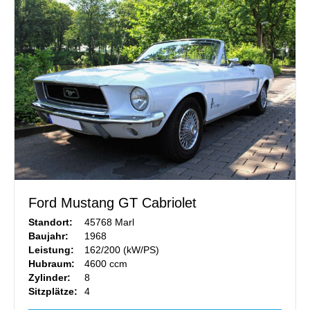
Ford Mustang GT Cabriolet
Standort:
45768 Marl
Baujahr:
1968
Leistung:
162/200 (kW/PS)
Hubraum:
4600 ccm
Zylinder:
8
Sitzplätze:
4