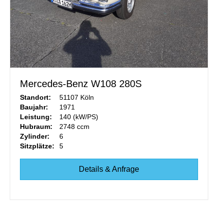
Mercedes-Benz W108 280S
Standort:
51107 Köln
Baujahr:
1971
Leistung:
140 (kW/PS)
Hubraum:
2748 ccm
Zylinder:
6
Sitzplätze:
5
Details & Anfrage