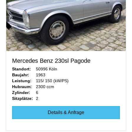
Mercedes Benz 230sl Pagode
Standort:
50996 Köln
Baujahr:
1963
Leistung:
115/ 150 (kW/PS)
Hubraum:
2300 ccm
Zylinder:
6
Sitzplätze:
2
Details & Anfrage