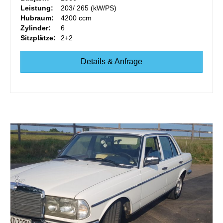
Leistung:
203/ 265 (kW/PS)
Hubraum:
4200 ccm
Zylinder:
6
Sitzplätze:
2+2
Details & Anfrage