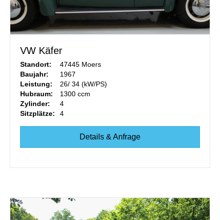
VW Käfer
Standort:
47445 Moers
Baujahr:
1967
Leistung:
26/ 34 (kW/PS)
Hubraum:
1300 ccm
Zylinder:
4
Sitzplätze:
4
Details & Anfrage