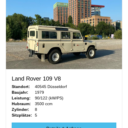
Land Rover 109 V8
Standort:
40545 Düsseldorf
Baujahr:
1979
Leistung:
90/122 (kW/PS)
Hubraum:
3500 ccm
Zylinder:
8
Sitzplätze:
5