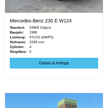
Mercedes-Benz 230 E W124
Standort:
53909 Zülpich
Baujahr:
1988
Leistung:
97/132 (kW/PS)
Hubraum:
2298 ccm
Zylinder:
4
Sitzplätze:
5
Details & Anfrage