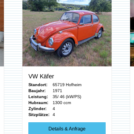
VW Käfer
Standort:
65719 Hofheim
Baujahr:
1971
Leistung:
35/ 46 (kW/PS)
Hubraum:
1300 ccm
Zylinder:
4
Sitzplätze:
4
Details & Anfrage