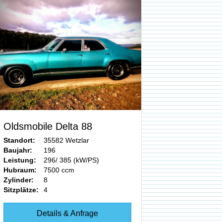
Oldsmobile Delta 88
Standort:
35582 Wetzlar
Baujahr:
196
Leistung:
296/ 385 (kW/PS)
Hubraum:
7500 ccm
Zylinder:
8
Sitzplätze:
4
Details & Anfrage