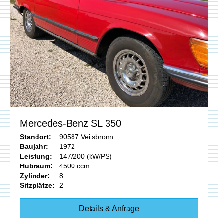
Mercedes-Benz SL 350
Standort:
90587 Veitsbronn
Baujahr:
1972
Leistung:
147/200 (kW/PS)
Hubraum:
4500 ccm
Zylinder:
8
Sitzplätze:
2
Details & Anfrage