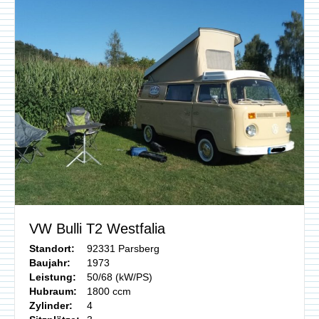
VW Bulli T2 Westfalia
Standort:
92331 Parsberg
Baujahr:
1973
Leistung:
50/68 (kW/PS)
Hubraum:
1800 ccm
Zylinder:
4