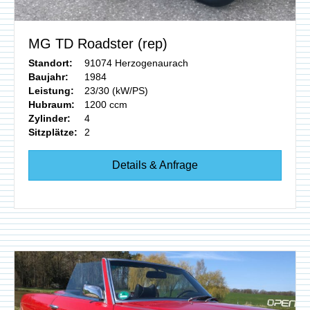
MG TD Roadster (rep)
Standort:
91074 Herzogenaurach
Baujahr:
1984
Leistung:
23/30 (kW/PS)
Hubraum:
1200 ccm
Zylinder:
4
Sitzplätze:
2
Details & Anfrage