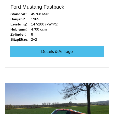
Ford Mustang Fastback
Standort:
45768 Marl
Baujahr:
1965
Leistung:
147/200 (kW/PS)
Hubraum:
4700 ccm
Zylinder:
8
Sitzplätze:
2+2
Details & Anfrage