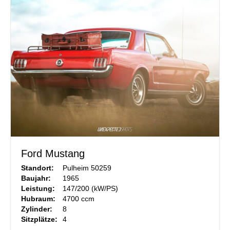
Ford Mustang
Standort:
Pulheim 50259
Baujahr:
1965
Leistung:
147/200 (kW/PS)
Hubraum:
4700 ccm
Zylinder:
8
Sitzplätze:
4