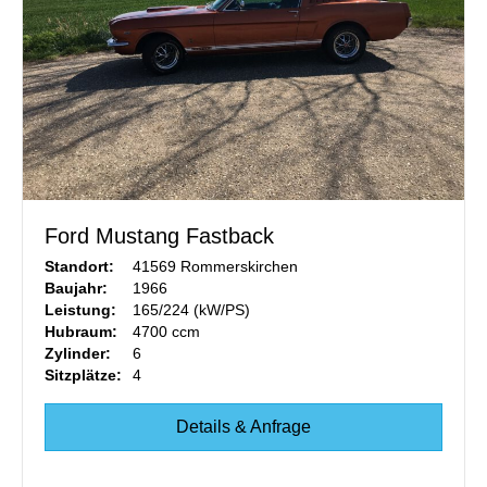
Ford Mustang Fastback
Standort:
41569 Rommerskirchen
Baujahr:
1966
Leistung:
165/224 (kW/PS)
Hubraum:
4700 ccm
Zylinder:
6
Sitzplätze:
4
Details & Anfrage