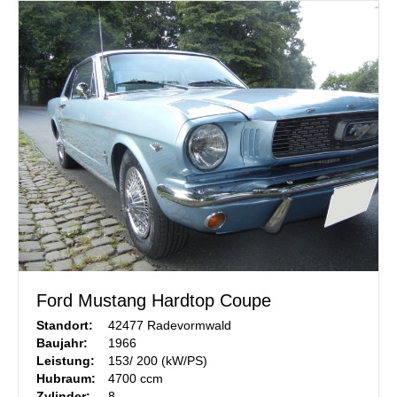
Ford Mustang Hardtop Coupe
Standort:
42477 Radevormwald
Baujahr:
1966
Leistung:
153/ 200 (kW/PS)
Hubraum:
4700 ccm
Zylinder:
8