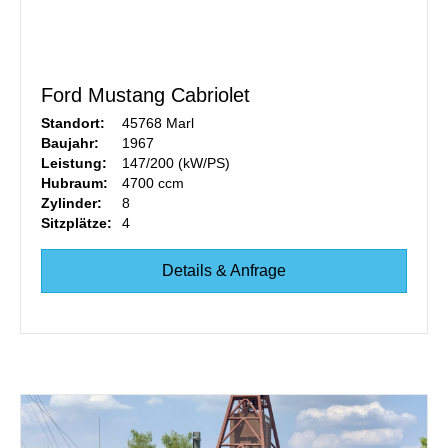
Ford Mustang Cabriolet
Standort:
45768 Marl
Baujahr:
1967
Leistung:
147/200 (kW/PS)
Hubraum:
4700 ccm
Zylinder:
8
Sitzplätze:
4
Details & Anfrage