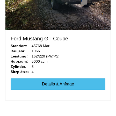
Ford Mustang GT Coupe
Standort:
45768 Marl
Baujahr:
1966
Leistung:
162/220 (kW/PS)
Hubraum:
5000 ccm
Zylinder:
8
Sitzplätze:
4
Details & Anfrage