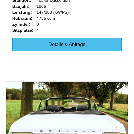
Standort:
40549 Düsseldorf
Baujahr:
1966
Leistung:
147/200 (kW/PS)
Hubraum:
4736 ccm
Zylinder:
8
Sitzplätze:
4
Details & Anfrage