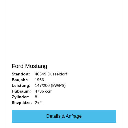
Ford Mustang
Standort:
40549 Düsseldorf
Baujahr:
1966
Leistung:
147/200 (kW/PS)
Hubraum:
4736 ccm
Zylinder:
8
Sitzplätze:
2+2
Details & Anfrage