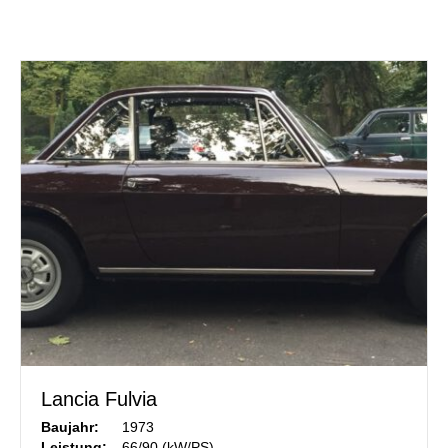
Lancia Fulvia
Baujahr:
1973
Leistung:
66/90 (kW/PS)