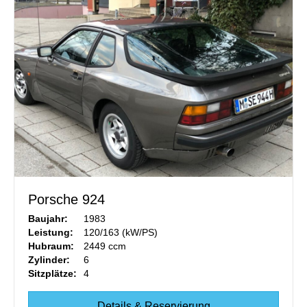
Porsche 924
Baujahr:
1983
Leistung:
120/163 (kW/PS)
Hubraum:
2449 ccm
Zylinder:
6
Sitzplätze:
4
Details & Reservierung